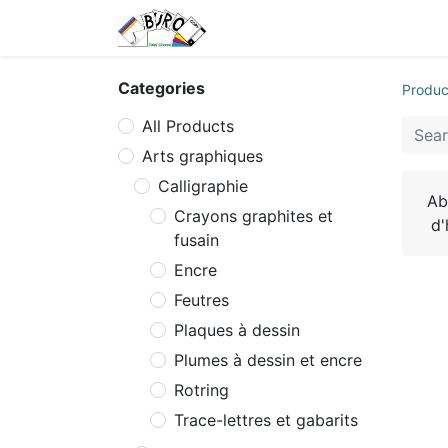
Home
Tarifs
Contact us
Categories
Produc
All Products
Arts graphiques
Calligraphie
Ab
Crayons graphites et
d'
fusain
Encre
Feutres
Plaques à dessin
Plumes à dessin et encre
Rotring
Trace-lettres et gabarits