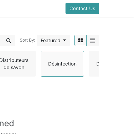
Contact Us
Featured
Sort By:
Distributeurs
Désinfection
Désodorisants
de savon
ined