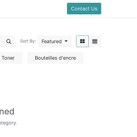
Contact Us
Featured
Sort By:
Toner
Bouteilles d'encre
ined
ategory.