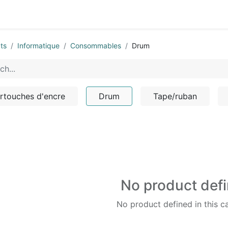
0
ts
Informatique
Consommables
Drum
rtouches d'encre
Drum
Tape/ruban
No product def
No product defined in this c