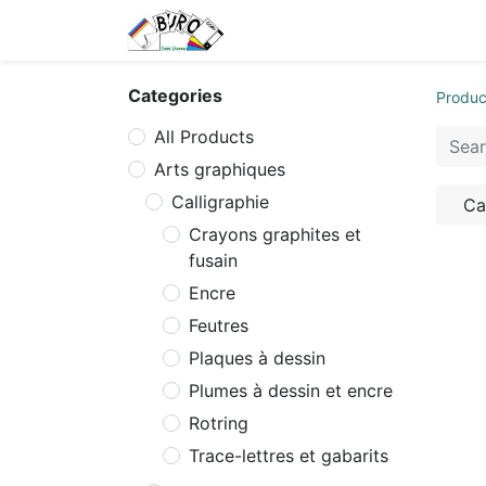
Home
Tarifs
Contact us
Categories
Produc
All Products
Arts graphiques
Calligraphie
Ca
Crayons graphites et
fusain
Encre
Feutres
Plaques à dessin
Plumes à dessin et encre
Rotring
Trace-lettres et gabarits