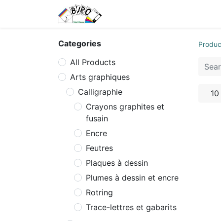
Home
Tarifs
Contact us
Categories
Produc
All Products
Arts graphiques
Calligraphie
10
Crayons graphites et
fusain
Encre
Feutres
Plaques à dessin
Plumes à dessin et encre
Rotring
Trace-lettres et gabarits