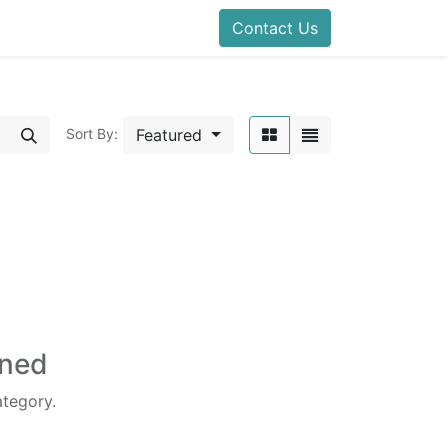
Contact Us
Featured
Sort By:
ined
ategory.