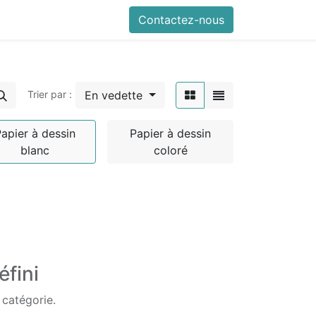
Contactez-nous
En vedette
Trier par :
apier à dessin
Papier à dessin
blanc
coloré
éfini
 catégorie.