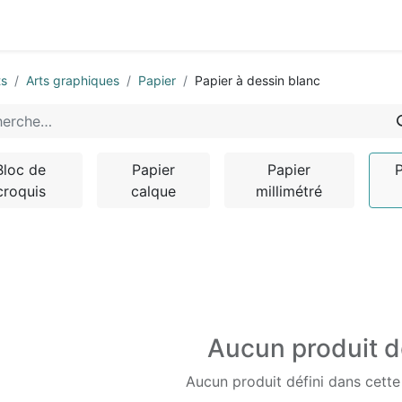
0
-nous
ts
Arts graphiques
Papier
Papier à dessin blanc
Bloc de
Papier
Papier
P
croquis
calque
millimétré
Aucun produit d
Aucun produit défini dans cette