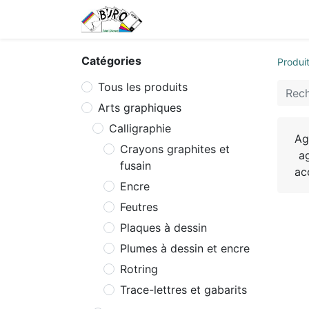
Accueil
Tarifs
Contactez
Catégories
Produi
Tous les produits
Arts graphiques
Calligraphie
Ag
Crayons graphites et
a
fusain
ac
Encre
Feutres
Plaques à dessin
Plumes à dessin et encre
Rotring
Trace-lettres et gabarits