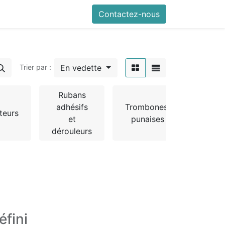
Contactez-nous
En vedette
Trier par :
Rubans
adhésifs
Trombones,
teurs
et
punaises
dérouleurs
éfini