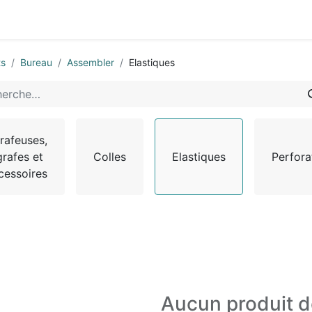
0
-nous
ts
Bureau
Assembler
Elastiques
rafeuses,
grafes et
Colles
Elastiques
Perfora
cessoires
Aucun produit d