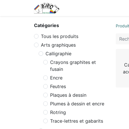
Accueil
Tarifs
Contactez
Catégories
Produi
Tous les produits
Arts graphiques
Calligraphie
Crayons graphites et
Ca
fusain
ac
Encre
Feutres
Plaques à dessin
Plumes à dessin et encre
Rotring
Trace-lettres et gabarits