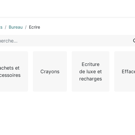
0
-nous
ts
Bureau
Ecrire
Ecriture
chets et
Crayons
de luxe et
Effac
cessoires
recharges