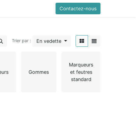
Contactez-nous
En vedette
Trier par :
Marqueurs
eurs
Gommes
et feutres
Portemin
standard