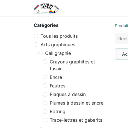
Accueil
Tarifs
Contactez
Catégories
Produi
Tous les produits
Arts graphiques
Calligraphie
Ac
Crayons graphites et
fusain
Encre
Feutres
Plaques à dessin
Plumes à dessin et encre
Rotring
Trace-lettres et gabarits