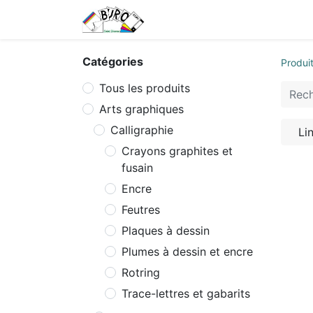
Accueil
Tarifs
Contactez
Catégories
Produi
Tous les produits
Arts graphiques
Calligraphie
Li
Crayons graphites et
fusain
Encre
Feutres
Plaques à dessin
Plumes à dessin et encre
Rotring
Trace-lettres et gabarits