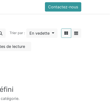
Contactez-nous
En vedette
Trier par :
tes de lecture
éfini
 catégorie.