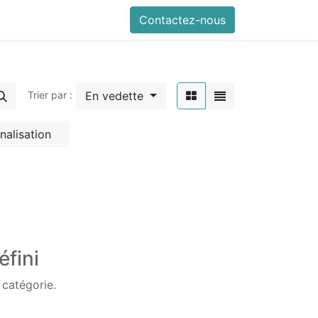
Contactez-nous
En vedette
Trier par :
nalisation
éfini
 catégorie.