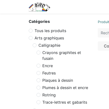
Accueil
Tarifs
Contactez
Catégories
Produi
Tous les produits
Arts graphiques
Calligraphie
Co
Crayons graphites et
fusain
Encre
Feutres
Plaques à dessin
Plumes à dessin et encre
Rotring
Trace-lettres et gabarits