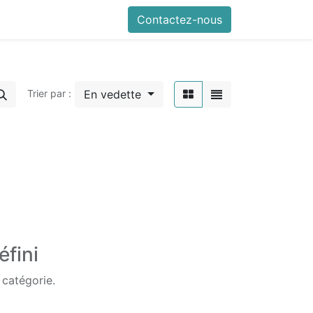
Contactez-nous
En vedette
Trier par :
éfini
 catégorie.