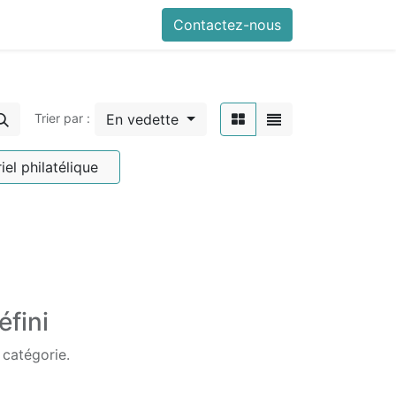
Contactez-nous
En vedette
Trier par :
iel philatélique
éfini
 catégorie.