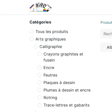
Accueil
Tarifs
Contactez
Catégories
Produi
Tous les produits
Arts graphiques
Calligraphie
Al
Crayons graphites et
fusain
Encre
Feutres
Plaques à dessin
Plumes à dessin et encre
Rotring
Trace-lettres et gabarits