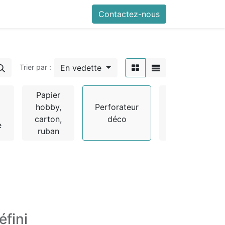
Contactez-nous
En vedette
Trier par :
Papier
hobby,
Perforateur
Stylo
carton,
déco
3D
e
ruban
éfini