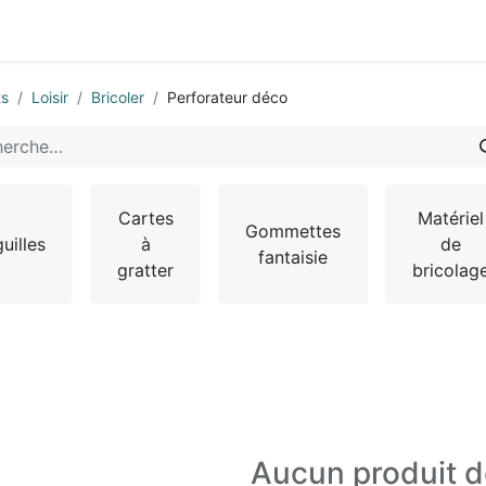
0
-nous
ts
Loisir
Bricoler
Perforateur déco
Cartes
Matériel
Gommettes
uilles
à
de
fantaisie
gratter
bricolag
Aucun produit d