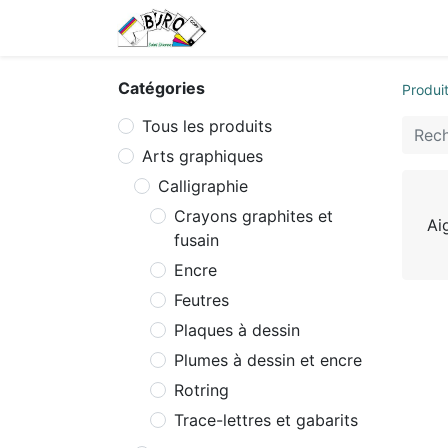
Accueil
Tarifs
Contactez
Catégories
Produi
Tous les produits
Arts graphiques
Calligraphie
Crayons graphites et
Aig
fusain
Encre
Feutres
Plaques à dessin
Plumes à dessin et encre
Rotring
Trace-lettres et gabarits