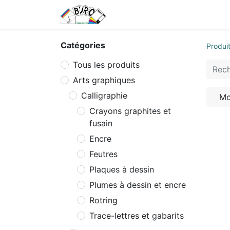
Accueil
Tarifs
Contactez
Catégories
Produi
Tous les produits
Arts graphiques
Calligraphie
Mo
Crayons graphites et
fusain
Encre
Feutres
Plaques à dessin
Plumes à dessin et encre
Rotring
Trace-lettres et gabarits