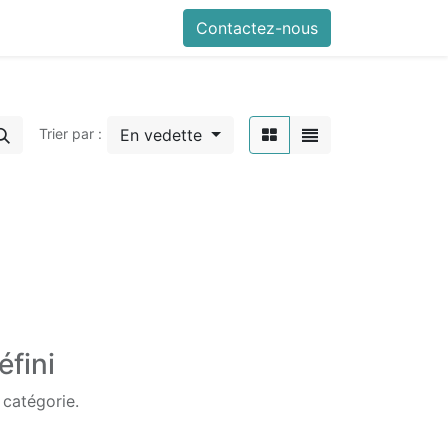
Contactez-nous
En vedette
Trier par :
éfini
 catégorie.