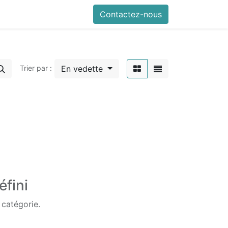
Contactez-nous
En vedette
Trier par :
éfini
 catégorie.