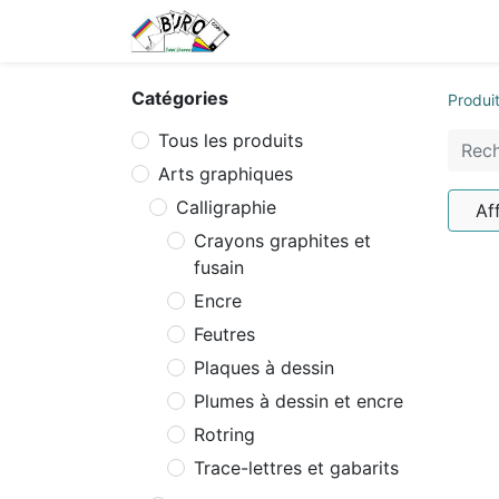
Accueil
Tarifs
Contactez
Catégories
Produi
Tous les produits
Arts graphiques
Calligraphie
Af
Crayons graphites et
fusain
Encre
Feutres
Plaques à dessin
Plumes à dessin et encre
Rotring
Trace-lettres et gabarits