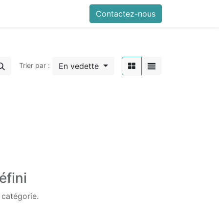
Contactez-nous
En vedette
Trier par :
éfini
 catégorie.