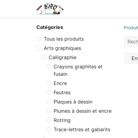
Accueil
Tarifs
Contactez
Catégories
Produi
Tous les produits
Arts graphiques
Calligraphie
En
Crayons graphites et
fusain
Encre
Feutres
Plaques à dessin
Plumes à dessin et encre
Rotring
Trace-lettres et gabarits