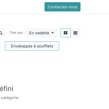
Contactez-nous
En vedette
Trier par :
Enveloppes à soufflets
éfini
 catégorie.