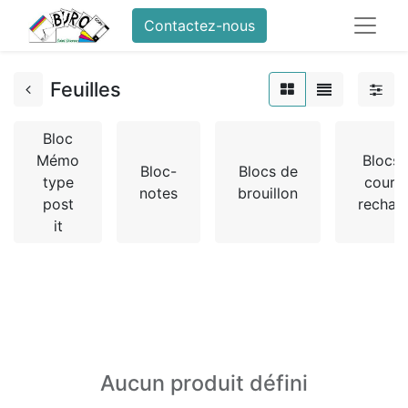
Contactez-nous
Feuilles
Bloc
Mémo
Blocs 
Bloc-
Blocs de
type
cours 
notes
brouillon
post
rechar
it
Aucun produit défini