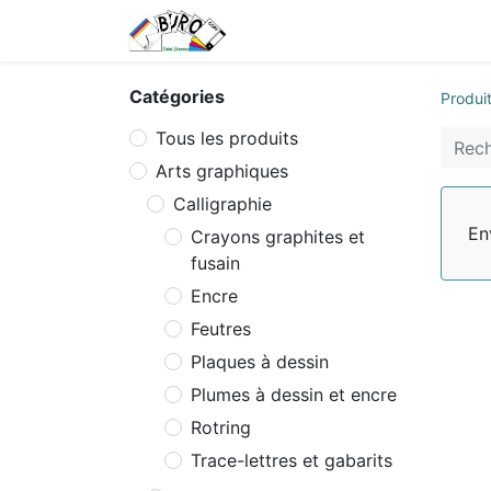
Accueil
Tarifs
Contactez
Catégories
Produi
Tous les produits
Arts graphiques
Calligraphie
En
Crayons graphites et
fusain
Encre
Feutres
Plaques à dessin
Plumes à dessin et encre
Rotring
Trace-lettres et gabarits