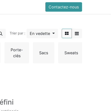
Contactez-nous
En vedette
Trier par :
Porte-
T-
Sacs
Sweats
clés
shirts
éfini