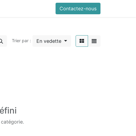
Contactez-nous
En vedette
Trier par :
éfini
 catégorie.