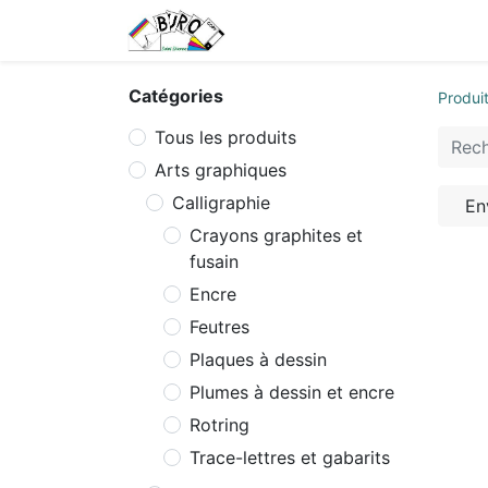
Accueil
Tarifs
Contactez
Catégories
Produi
Tous les produits
Arts graphiques
Calligraphie
En
Crayons graphites et
fusain
Encre
Feutres
Plaques à dessin
Plumes à dessin et encre
Rotring
Trace-lettres et gabarits