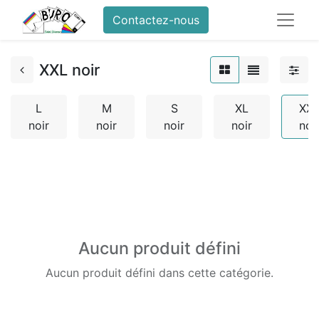
Contactez-nous
XXL noir
L
M
S
XL
XX
noir
noir
noir
noir
noi
Aucun produit défini
Aucun produit défini dans cette catégorie.