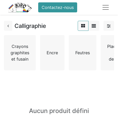
Contactez-nous
Calligraphie
Crayons
Plaq
graphites
Encre
Feutres
à
et fusain
dess
Aucun produit défini