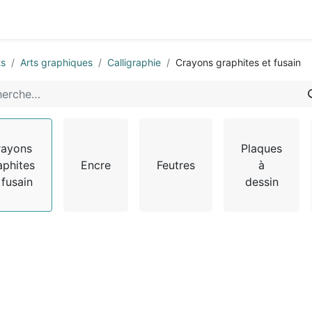
0
-nous
ts
Arts graphiques
Calligraphie
Crayons graphites et fusain
rayons
Plaques
aphites
Encre
Feutres
à
 fusain
dessin