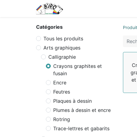
Accueil
Tarifs
Contactez
Catégories
Produi
Tous les produits
Arts graphiques
Calligraphie
C
Crayons graphites et
gr
fusain
et
Encre
Feutres
Plaques à dessin
Plumes à dessin et encre
Rotring
Trace-lettres et gabarits