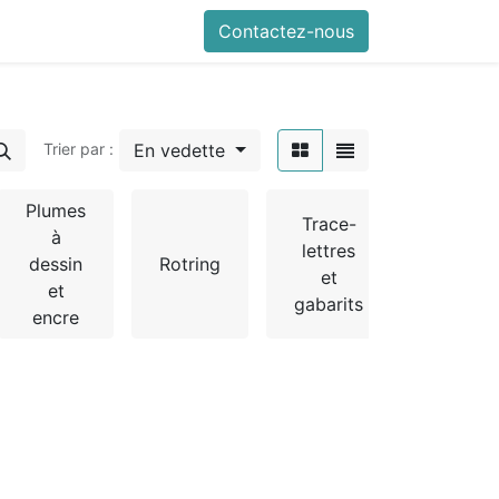
Contactez-nous
En vedette
Trier par :
Plumes
Trace-
à
lettres
dessin
Rotring
et
et
gabarits
encre