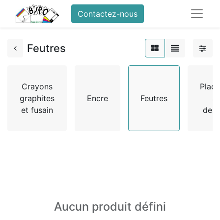
Contactez-nous
Feutres
Crayons
Plaq
graphites
Encre
Feutres
à
et fusain
dess
Aucun produit défini