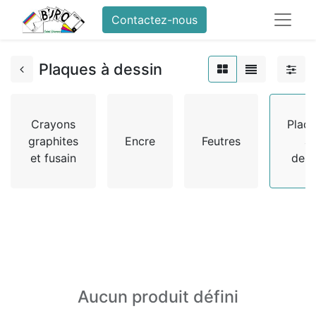
Contactez-nous
Plaques à dessin
Crayons
Plaq
graphites
Encre
Feutres
à
et fusain
dess
Aucun produit défini