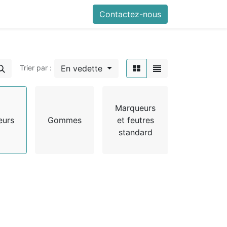
Contactez-nous
En vedette
Trier par :
Marqueurs
eurs
Gommes
et feutres
Portemin
standard