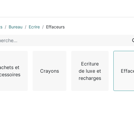
0
-nous
ts
Bureau
Ecrire
Effaceurs
Ecriture
chets et
Crayons
de luxe et
Effac
cessoires
recharges