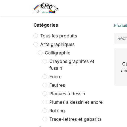
Accueil
Tarifs
Contactez
Catégories
Produi
Tous les produits
Arts graphiques
Calligraphie
Crayons graphites et
Ca
fusain
ac
Encre
Feutres
Plaques à dessin
Plumes à dessin et encre
Rotring
Trace-lettres et gabarits