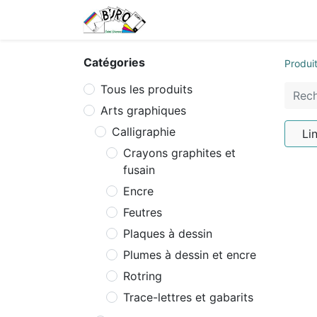
Accueil
Tarifs
Contactez
Catégories
Produi
Tous les produits
Arts graphiques
Calligraphie
Li
Crayons graphites et
fusain
Encre
Feutres
Plaques à dessin
Plumes à dessin et encre
Rotring
Trace-lettres et gabarits