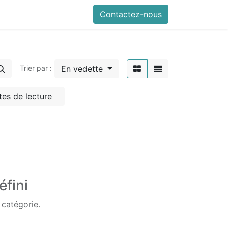
Contactez-nous
En vedette
Trier par :
tes de lecture
éfini
 catégorie.