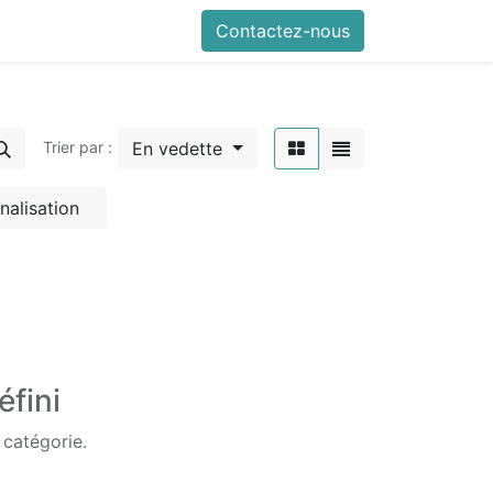
Contactez-nous
En vedette
Trier par :
nalisation
éfini
 catégorie.