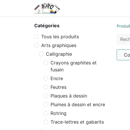
Accueil
Tarifs
Contactez
Catégories
Produi
Tous les produits
Arts graphiques
Calligraphie
Co
Crayons graphites et
fusain
Encre
Feutres
Plaques à dessin
Plumes à dessin et encre
Rotring
Trace-lettres et gabarits