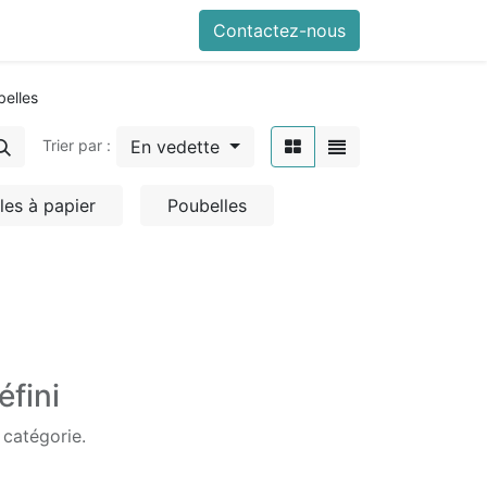
Contactez-nous
belles
En vedette
Trier par :
les à papier
Poubelles
éfini
 catégorie.