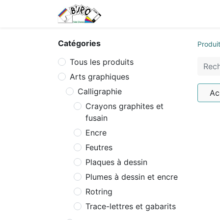
Accueil
Tarifs
Contactez
Catégories
Produi
Tous les produits
Arts graphiques
Calligraphie
Ac
Crayons graphites et
fusain
Encre
Feutres
Plaques à dessin
Plumes à dessin et encre
Rotring
Trace-lettres et gabarits