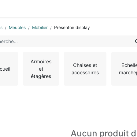
0
-nous
ts
Meubles
Mobilier
Présentoir display
Armoires
Chaises et
Echell
cueil
et
accessoires
marche
étagères
Aucun produit d