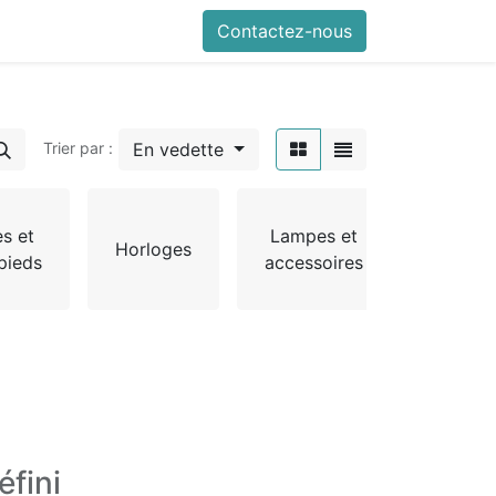
Contactez-nous
En vedette
Trier par :
Port
es et
Lampes et
mante
Horloges
pieds
accessoires
et por
parapl
éfini