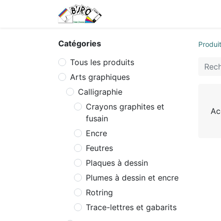
Accueil
Tarifs
Contactez
Catégories
Produi
Tous les produits
Arts graphiques
Calligraphie
Crayons graphites et
Ac
fusain
Encre
Feutres
Plaques à dessin
Plumes à dessin et encre
Rotring
Trace-lettres et gabarits